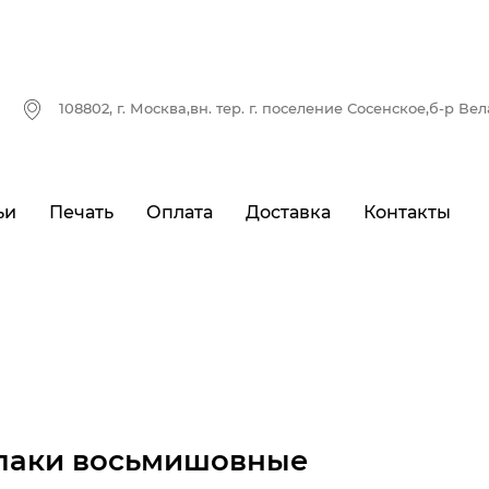
108802, г. Москва,вн. тер. г. поселение Сосенское,б-р Ве
ьи
Печать
Оплата
Доставка
Контакты
паки восьмишовные