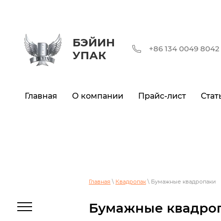
БЭЙИН
+86 134 0049 8042
УПАК
Главная
О компании
Прайс-лист
Стат
Главная
\
Квадропак
\ Бумажные квадропаки
Бумажные квадро