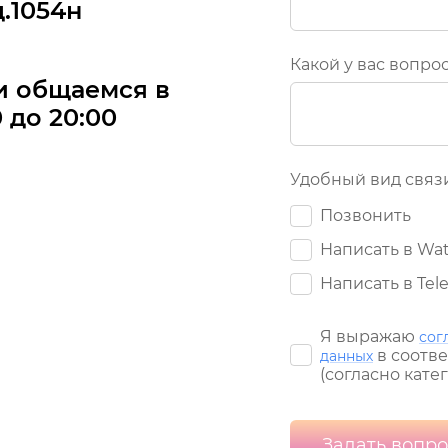
.1054н
Какой у вас вопро
и общаемся в
 до 20:00
Удобный вид связ
Позвонить
Написать в Wa
Написать в Tel
Я выражаю
сог
в соотве
данных
(согласно кате
Задать вопро