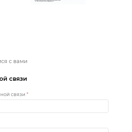
мся с вами
ой связи
тной связи
*