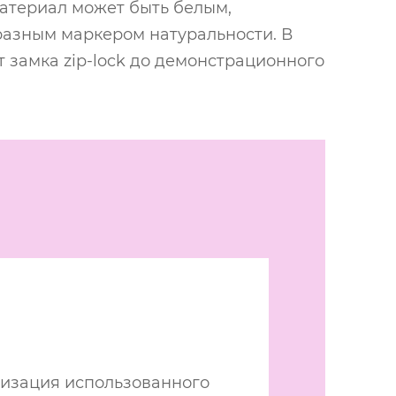
материал может быть белым,
разным маркером натуральности. В
 замка zip-lock до демонстрационного
в
лизация использованного