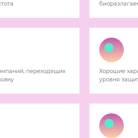
стота
биоразлагае
омпаний, переходящих
Хорошие хар
ковку
уровня защи